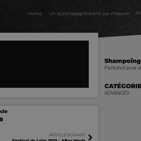
Home
Un accompagnement sur-mesure
Pr
Shampoing
Packshot pour d
CATÉGORI
ADVANCED
cle
ARTICLE SUIVANT
Festival de Loire 2023 – After Movie