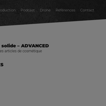
oduction
Podcast
Drone
Références
Contact
 solide – ADVANCED
es articles de cosmétique
ES