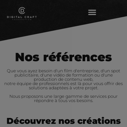
Nos références
Que vous ayez besoin d'un film d'entreprise, d'un spot
publicitaire, d'une vidéo de formation ou d'une
production de contenu web,
notre équipe de professionnels est là pour vous offrir des
solutions adaptées à votre projet.
Nous proposons une large gamme de services pour
répondre à tous vos besoins.
Découvrez nos créations